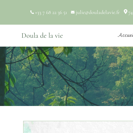
+33 7 68 22 36 51
julie@douladelavie.fr
74
Accue
Doula de la vie