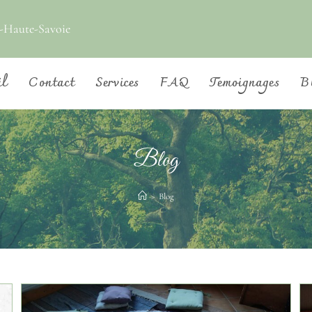
-Haute-Savoie
il
Contact
Services
FAQ
Temoignages
B
Blog
>
Blog