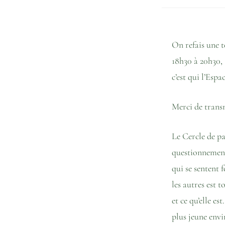
On refais une 
18h30 à 20h30,
c’est qui l’Es
Merci de transm
Le Cercle de pa
questionnement,
qui se sentent 
les autres est t
et ce qu’elle e
plus jeune envir