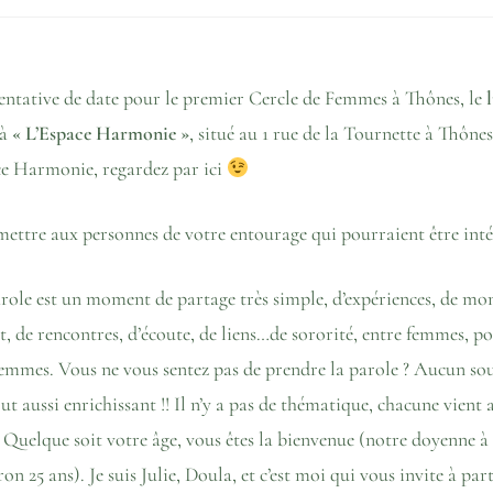
tentative de date pour le premier Cercle de Femmes à Thônes, le
 à
« L’Espace Harmonie »
, situé au 1 rue de la Tournette à Thônes
pace Harmonie,
regardez par ici
ettre aux personnes de votre entourage qui pourraient être intér
role est un moment de partage très simple, d’expériences, de mom
 de rencontres, d’écoute, de liens…de sororité, entre femmes, po
femmes. Vous ne vous sentez pas de prendre la parole ? Aucun sou
out aussi enrichissant !! Il n’y a pas de thématique, chacune vient a
st. Quelque soit votre âge, vous êtes la bienvenue (notre doyenne à 
on 25 ans). Je suis Julie, Doula, et c’est moi qui vous invite à pa