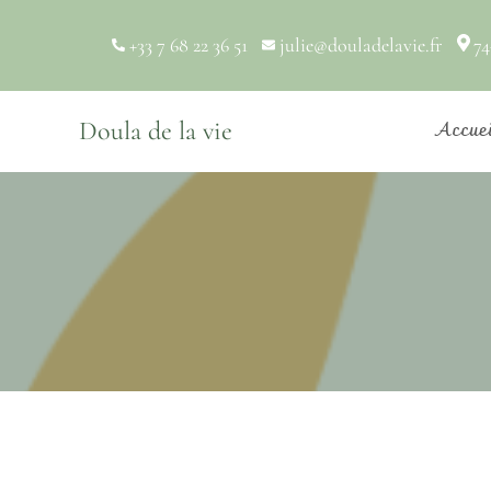
+33 7 68 22 36 51
julie@douladelavie.fr
74
Accue
Doula de la vie