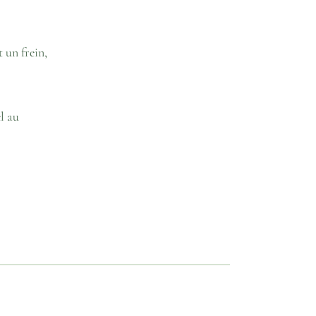
t un frein,
l au