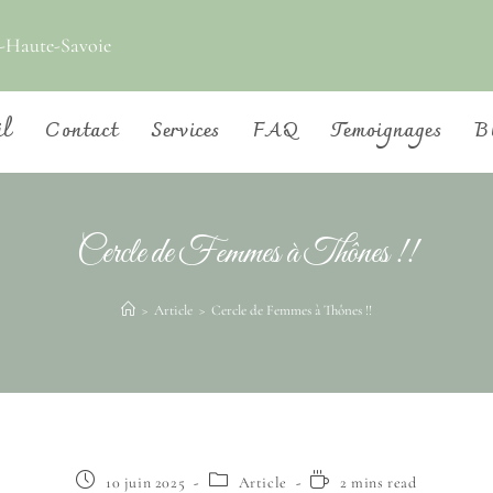
-Haute-Savoie
il
Contact
Services
FAQ
Temoignages
B
Cercle de Femmes à Thônes !!
>
Article
>
Cercle de Femmes à Thônes !!
10 juin 2025
Article
2 mins read