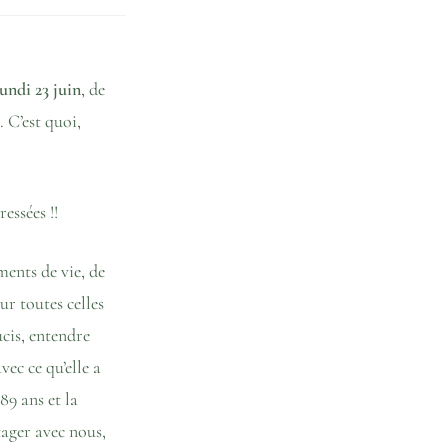
lundi 23 juin
, de
. C’est quoi,
essées !!
ents de vie, de
ur toutes celles
cis, entendre
vec ce qu’elle a
89 ans et la
rtager avec nous,